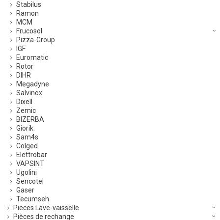
Stabilus
Ramon
MCM
Frucosol
Pizza-Group
IGF
Euromatic
Rotor
DIHR
Megadyne
Salvinox
Dixell
Zemic
BIZERBA
Giorik
Sam4s
Colged
Elettrobar
VAPSINT
Ugolini
Sencotel
Gaser
Tecumseh
Pieces Lave-vaisselle
Pièces de rechange