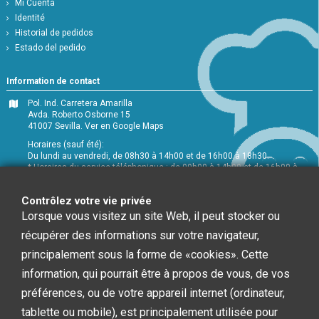
Mi Cuenta
Identité
Historial de pedidos
Estado del pedido
Information de contact
Pol. Ind. Carretera Amarilla
Avda. Roberto Osborne 15
41007 Sevilla.
Ver en Google Maps
Horaires (sauf été):
Du lundi au vendredi, de 08h30 à 14h00 et de 16h00 à 18h30.
* Horaires du service téléphonique : de 09h00 à 14h00 et de 16h00 à
18h00
+34 954 072 580
Contrôlez votre vie privée
Lorsque vous visitez un site Web, il peut stocker ou
Service Clients
:
info@chefglobal.es
récupérer des informations sur votre navigateur,
principalement sous la forme de «cookies». Cette
Follow us
information, qui pourrait être à propos de vous, de vos
préférences, ou de votre appareil internet (ordinateur,
Newsletter
tablette ou mobile), est principalement utilisée pour