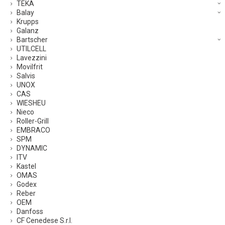
TEKA
Balay
Krupps
Galanz
Bartscher
UTILCELL
Lavezzini
Movilfrit
Salvis
UNOX
CAS
WIESHEU
Nieco
Roller-Grill
EMBRACO
SPM
DYNAMIC
ITV
Kastel
OMAS
Godex
Reber
OEM
Danfoss
CF Cenedese S.r.l.