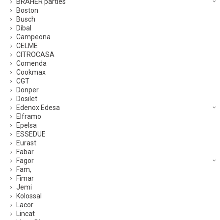
BRAHER parties
Boston
Busch
Dibal
Campeona
CELME
CITROCASA
Comenda
Cookmax
CGT
Donper
Dosilet
Edenox Edesa
Elframo
Epelsa
ESSEDUE
Eurast
Fabar
Fagor
Fam,
Fimar
Jemi
Kolossal
Lacor
Lincat