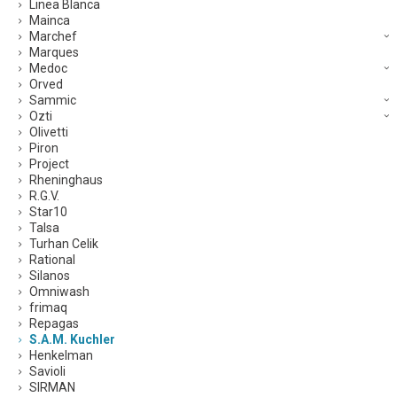
Linea Blanca
Mainca
Marchef
Marques
Medoc
Orved
Sammic
Ozti
Olivetti
Piron
Project
Rheninghaus
R.G.V.
Star10
Talsa
Turhan Celik
Rational
Silanos
Omniwash
frimaq
Repagas
S.A.M. Kuchler
Henkelman
Savioli
SIRMAN