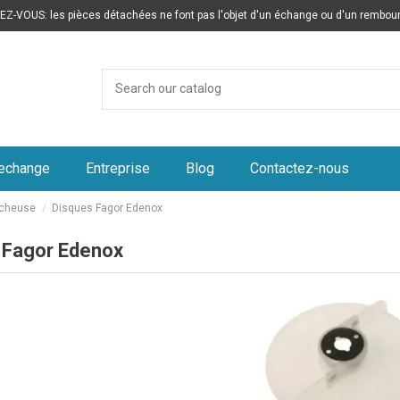
Z-VOUS: les pièces détachées ne font pas l'objet d'un échange ou d'un rembo
rechange
Entreprise
Blog
Contactez-nous
cheuse
Disques Fagor Edenox
 Fagor Edenox