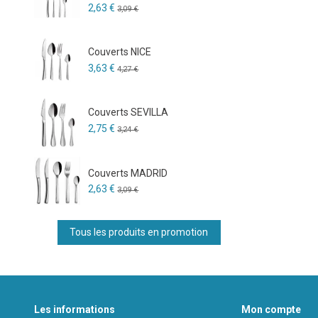
2,63 €
3,09 €
Couverts NICE
3,63 €
4,27 €
Couverts SEVILLA
2,75 €
3,24 €
Couverts MADRID
2,63 €
3,09 €
Tous les produits en promotion
Les informations
Mon compte