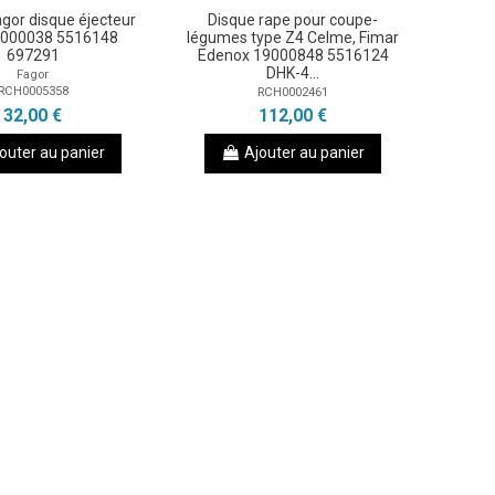
gor disque éjecteur
Disque rape pour coupe-
9000038 5516148
légumes type Z4 Celme, Fimar
697291
Edenox 19000848 5516124
DHK-4...
Fagor
RCH0005358
RCH0002461
32,00 €
112,00 €
outer au panier
Ajouter au panier