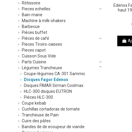
Rôtissoire
Edenox Fa
Pieces echelles
haut 1
Bain-marie
Machine à milk-shakers
Barbecue
Pièces buffet
Pièces de café
Aj
Pieces Tiroirs-caisses
Pieces capot
Cuisson Sous Vide
Parts Cuisine
Légumes Trancheuse
Coupe-lègumes CA-301 Sammic
Disques Fagor Edenox
Disques FIMAR Sirman Coolmax
HLC-300 disques EUTRON
Pièces HLC-300
Coupe kebab
Cuchillas cortadoras de tomate
Trancheuse de Pain
Cuire des pâtes
Bandes de de ecoupeur de viande