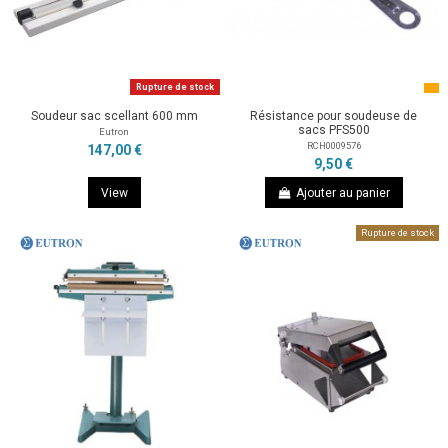
Rupture de stock
Soudeur sac scellant 600 mm
Résistance pour soudeuse de
sacs PFS500
Eutron
RCH0009576
147,00 €
9,50 €
View
Ajouter au panier
Rupture de stock