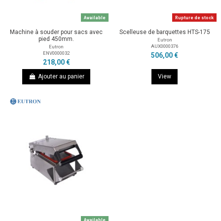
Available
Rupture de stock
Machine à souder pour sacs avec
Scelleuse de barquettes HTS-175
pied 450mm.
Eutron
AUX0000376
Eutron
ENV0000032
506,00 €
218,00 €
Ajouter au panier
View
Available