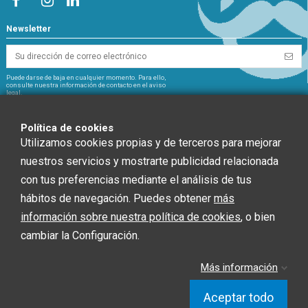
Newsletter
Puede darse de baja en cualquier momento. Para ello,
consulte nuestra información de contacto en el aviso
legal.
NextGeneration
Política de cookies
Utilizamos cookies propias y de terceros para mejorar
nuestros servicios y mostrarte publicidad relacionada
con tus preferencias mediante el análisis de tus
CHEF GLOBAL 2014 SOCIEDAD LIMITADA ha recibido una ayuda de la Unión
hábitos de navegación. Puedes obtener
más
Europea con cargo al Fondo NextGenerationEU, en el marco del Plan de
información sobre nuestra política de cookies
, o bien
Recuperación, Trasformación y Resiliencia, para INSTALACIÓN SOLAR
FOTOVOLTAICA dentro del programa de incentivos ligados al autoconsumo y
cambiar la Configuración.
almacenamiento, con fuentes de Energía renovable, así como la
implantación de sistemas térmicos renovables en el sector residencial del
Ministerio para la Transición Ecológica y el Reto Demográfico, gestionado por
Más información
la Junta de Andalucía, a través de la Agencia Andaluza de la Energía.”
Aceptar todo