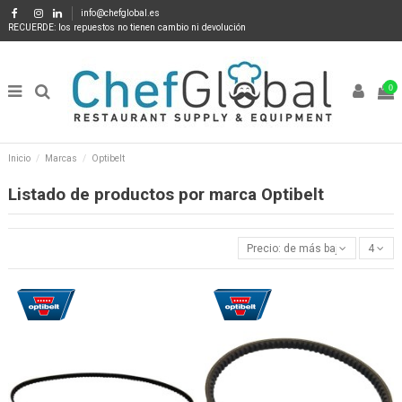
info@chefglobal.es
RECUERDE: los repuestos no tienen cambio ni devolución
0
Inicio
Marcas
Optibelt
Listado de productos por marca Optibelt
Precio: de más bajo a más alto
4