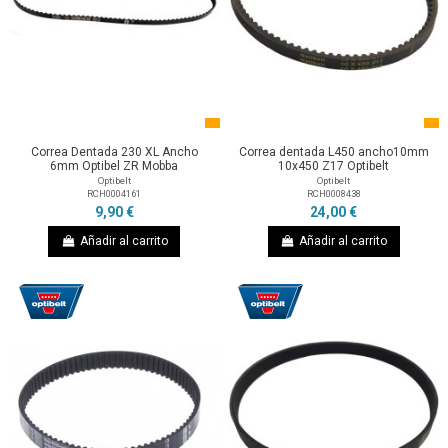
Correa Dentada 230 XL Ancho
Correa dentada L450 ancho10mm
6mm Optibel ZR Mobba
10x450 Z17 Optibelt
Optibelt
Optibelt
RCH0004161
RCH0008438
9,90 €
24,00 €
Añadir al carrito
Añadir al carrito