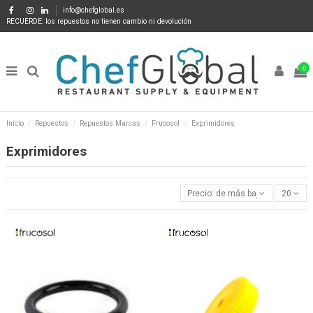
info@chefglobal.es
RECUERDE: los repuestos no tienen cambio ni devolución
0
Inicio
Repuestos
Repuestos Marcas
Frucosol
Exprimidores
Exprimidores
Precio: de más bajo a más alto
20