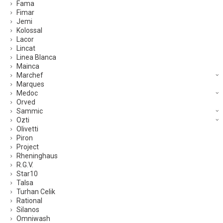
Fama
Fimar
Jemi
Kolossal
Lacor
Lincat
Linea Blanca
Mainca
Marchef
Marques
Medoc
Orved
Sammic
Ozti
Olivetti
Piron
Project
Rheninghaus
R.G.V.
Star10
Talsa
Turhan Celik
Rational
Silanos
Omniwash