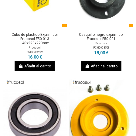
Cubo de plástico Exprimidor
Casquillo negro exprimidor
Frucosol F50-013
Frucosol F50-001
140x220x220mm
Frucosol
RCH0003568
Frucosol
RCH0005989
18,00 €
16,00 €
Añadir al carrito
Añadir al carrito