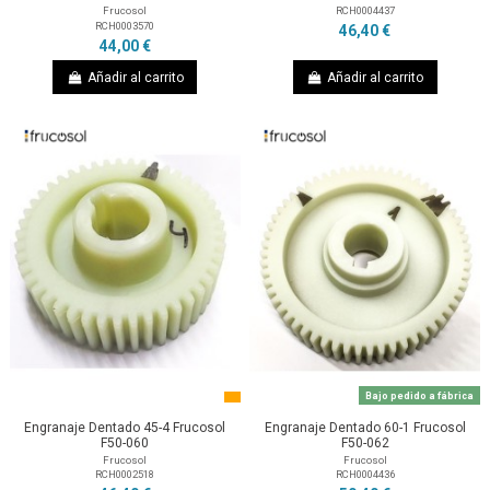
RCH0004437
Frucosol
RCH0003570
46,40 €
44,00 €
Añadir al carrito
Añadir al carrito
Bajo pedido a fábrica
Engranaje Dentado 45-4 Frucosol
Engranaje Dentado 60-1 Frucosol
F50-060
F50-062
Frucosol
Frucosol
RCH0002518
RCH0004436