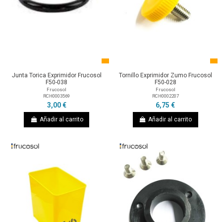
Junta Torica Exprimidor Frucosol
Tornillo Exprimidor Zumo Frucosol
F50-038
F50-028
Frucosol
Frucosol
RCH0003569
RCH0002207
3,00 €
6,75 €
Añadir al carrito
Añadir al carrito