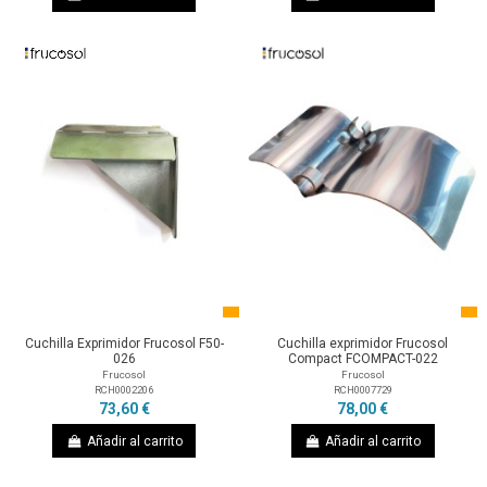
Cuchilla Exprimidor Frucosol F50-
Cuchilla exprimidor Frucosol
026
Compact FCOMPACT-022
Frucosol
Frucosol
RCH0002206
RCH0007729
73,60 €
78,00 €
Añadir al carrito
Añadir al carrito