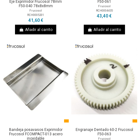
Eje Exprimidor Frucosol 78mm
F50-061
F50-040 78x8x8mm
Frucosol
RCH0004435
Frucosol
RCH0005201
43,40 €
41,60 €
Añadir al carrito
Añadir al carrito
Bandeja posavasos Exprimidor
Engranaje Dentado 60-2 Frucosol
Frucosol FCOMPACT-013 acero
F50-063
inoxidable
Frucosol