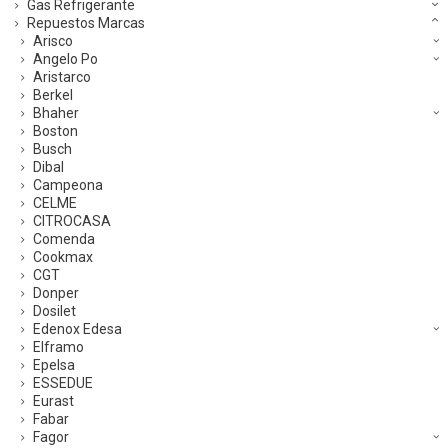
Gas Refrigerante
Repuestos Marcas
Arisco
Angelo Po
Aristarco
Berkel
Bhaher
Boston
Busch
Dibal
Campeona
CELME
CITROCASA
Comenda
Cookmax
CGT
Donper
Dosilet
Edenox Edesa
Elframo
Epelsa
ESSEDUE
Eurast
Fabar
Fagor