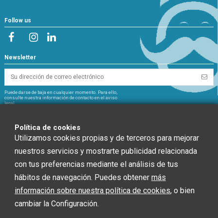
Follow us
Newsletter
Puede darse de baja en cualquier momento. Para ello,
consulte nuestra información de contacto en el aviso
legal.
NextGeneration
Política de cookies
Utilizamos cookies propias y de terceros para mejorar
nuestros servicios y mostrarte publicidad relacionada
con tus preferencias mediante el análisis de tus
CHEF GLOBAL 2014 SOCIEDAD LIMITADA ha recibido una ayuda de la Unión
hábitos de navegación. Puedes obtener
más
Europea con cargo al Fondo NextGenerationEU, en el marco del Plan de
información sobre nuestra política de cookies
, o bien
Recuperación, Trasformación y Resiliencia, para INSTALACIÓN SOLAR
FOTOVOLTAICA dentro del programa de incentivos ligados al autoconsumo y
cambiar la Configuración.
almacenamiento, con fuentes de Energía renovable, así como la
implantación de sistemas térmicos renovables en el sector residencial del