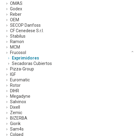
OMAS
Godex
Reber
OEM
SECOP Danfoss
CF Cenedese S.r.l.
Stabilus
Ramon
MCM
Frucosol
Exprimidores
Secadoras Cubiertos
Pizza-Group
IGF
Euromatic
Rotor
DIHR
Megadyne
Salvinox
Dixell
Zemic
BIZERBA
Giorik
Sam4s
Colged