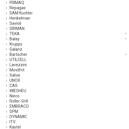
FRIMAQ
Repagas
SAM Kuchler
Henkelman
Savioli
SIRMAN
TEKA
Balay
Krupps
Galanz
Bartscher
UTILCELL
Lavezzini
Movilfrit
Salvis
UNOX
CAS
WIESHEU
Nieco
Roller-Grill
EMBRACO
SPM
DYNAMIC
ITV
Kastel