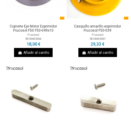
Cojinete Eje Motor Exprimidor
Casquillo amarillo exprimidor
Frucosol F50 F50-049x10
Frucosol F50-039
Frucosol
Frucosol
RCH0003566
RCH0003567
18,00 €
29,33 €
Añadir al carrito
Añadir al carrito